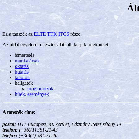
Ál
Ez a tanszék az
ELTE
TTK
ITCS
része.
Az oldal egyelôre fejlesztés alatt áll, kérjük türelmüket...
ismertetés
munkatársak
oktatás
kutatás
laborok
hallgatók
programozók
hírek, események
A tanszék címe:
postai:
1117 Budapest, XI. kerület, Pázmány Péter sétány 1/C
telefon:
(+36)(1) 381-21-43
telefax:
(+36)(1) 381-21-40